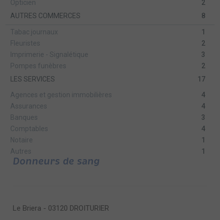
Opticien
2
AUTRES COMMERCES
8
Tabac journaux
1
Fleuristes
2
Imprimerie - Signalétique
3
Pompes funèbres
2
LES SERVICES
17
Agences et gestion immobilières
4
Assurances
4
Banques
3
Comptables
4
Notaire
1
Autres
1
Donneurs de sang
Le Briera - 03120 DROITURIER