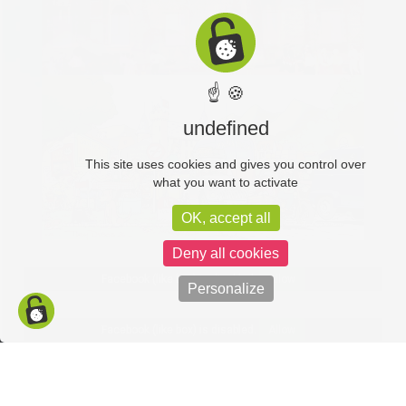
☝ 🍪
undefined
This site uses cookies and gives you control over
what you want to activate
OK, accept all
Deny all cookies
Facebook (like box) is disabled.
Allow
Personalize
Facebook (like box) is disabled.
Allow
Politique de confidentialité
Mentions légales
C-toucom web