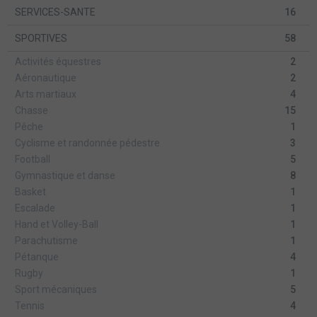
SERVICES-SANTE
16
SPORTIVES
58
Activités équestres
2
Aéronautique
2
Arts martiaux
4
Chasse
15
Pêche
1
Cyclisme et randonnée pédestre
3
Football
5
Gymnastique et danse
8
Basket
1
Escalade
1
Hand et Volley-Ball
1
Parachutisme
1
Pétanque
4
Rugby
1
Sport mécaniques
5
Tennis
4