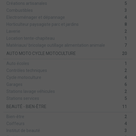
Créations artisanales
5
Combustibles
3
Electroménager et dépannage
4
Horticulteur paysagiste parc et jardins
8
Laverie
2
Location tente-chapiteau
1
Matériaux/ bricolage outillage alimentation animale
7
AUTO MOTO CYCLE MOTOCULTURE
20
Auto écoles
1
Contrôles techniques
2
Cycle motoculture
4
Garages
6
Stations lavage véhicules
2
Stations services
5
BEAUTÉ - BIEN-ÊTRE
11
Bien-être
2
Coiffeurs
4
Institut de beauté
3