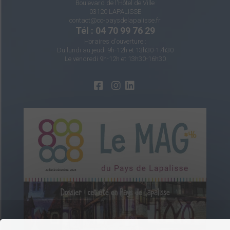
Boulevard de l'Hôtel de Ville
03120 LAPALISSE
contact@cc-paysdelapalisse.fr
Tél : 04 70 99 76 29
Horaires d'ouverture :
Du lundi au jeudi 9h-12h et 13h30-17h30
Le vendredi 9h-12h et 13h30-16h30