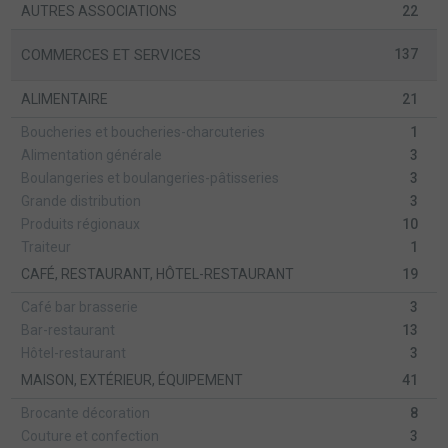
AUTRES ASSOCIATIONS
22
COMMERCES ET SERVICES
137
ALIMENTAIRE
21
Boucheries et boucheries-charcuteries
1
Alimentation générale
3
Boulangeries et boulangeries-pâtisseries
3
Grande distribution
3
Produits régionaux
10
Traiteur
1
CAFÉ, RESTAURANT, HÔTEL-RESTAURANT
19
Café bar brasserie
3
Bar-restaurant
13
Hôtel-restaurant
3
MAISON, EXTÉRIEUR, ÉQUIPEMENT
41
Brocante décoration
8
Couture et confection
3