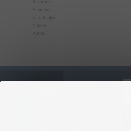
Assurances
Banques
Comptables
Notaire
Autres
Boulevard de l'Hôtel de Ville
03120 LAPALISSE
contact@cc-paysdelapalisse.fr