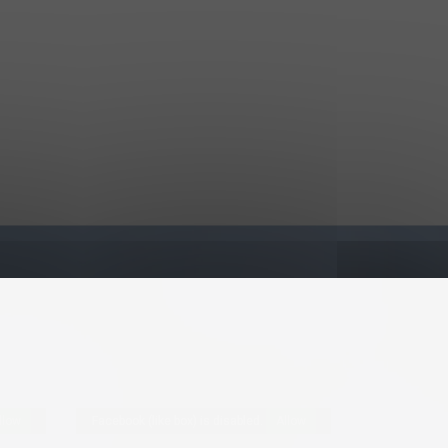
llow
Facebook (like box) is disabled.
Allow