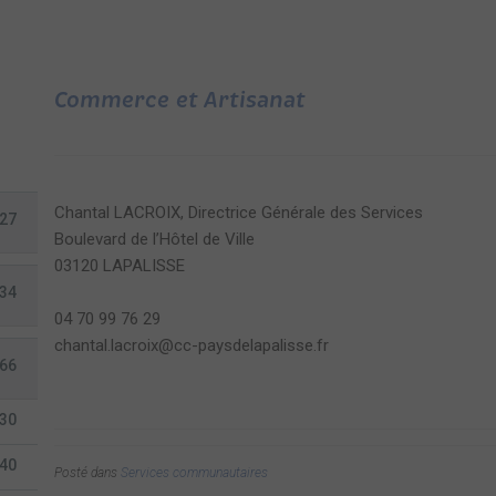
Commerce et Artisanat
Chantal LACROIX, Directrice Générale des Services
27
Boulevard de l’Hôtel de Ville
03120 LAPALISSE
34
04 70 99 76 29
chantal.lacroix@cc-paysdelapalisse.fr
66
30
40
Posté dans
Services communautaires