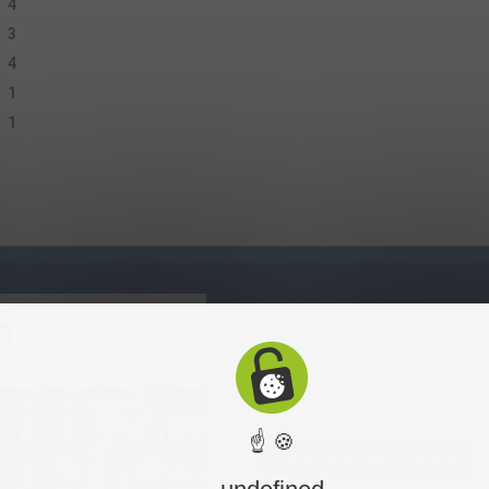
4
3
4
1
1
☝ 🍪
Facebook (like box) is disabled.
A