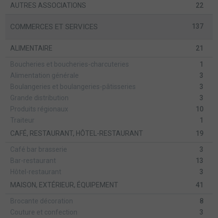
AUTRES ASSOCIATIONS
22
COMMERCES ET SERVICES
137
ALIMENTAIRE
21
Boucheries et boucheries-charcuteries
1
Alimentation générale
3
Boulangeries et boulangeries-pâtisseries
3
Grande distribution
3
Produits régionaux
10
Traiteur
1
CAFÉ, RESTAURANT, HÔTEL-RESTAURANT
19
Café bar brasserie
3
Bar-restaurant
13
Hôtel-restaurant
3
MAISON, EXTÉRIEUR, ÉQUIPEMENT
41
Brocante décoration
8
Couture et confection
3