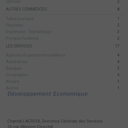
Opticien
2
AUTRES COMMERCES
8
Tabac journaux
1
Fleuristes
2
Imprimerie - Signalétique
3
Pompes funèbres
2
LES SERVICES
17
Agences et gestion immobilières
4
Assurances
4
Banques
3
Comptables
4
Notaire
1
Autres
1
Développement Economique
Chantal LACROIX, Directrice Générale des Services
26 rue Winston Churchill