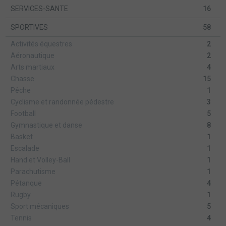
SERVICES-SANTE
16
SPORTIVES
58
Activités équestres
2
Aéronautique
2
Arts martiaux
4
Chasse
15
Pêche
1
Cyclisme et randonnée pédestre
3
Football
5
Gymnastique et danse
8
Basket
1
Escalade
1
Hand et Volley-Ball
1
Parachutisme
1
Pétanque
4
Rugby
1
Sport mécaniques
5
Tennis
4