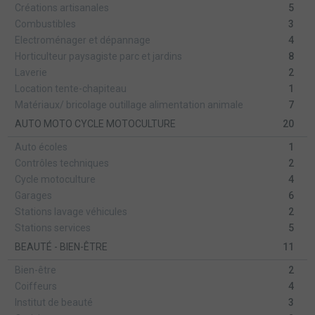
Créations artisanales
5
Combustibles
3
Electroménager et dépannage
4
Horticulteur paysagiste parc et jardins
8
Laverie
2
Location tente-chapiteau
1
Matériaux/ bricolage outillage alimentation animale
7
AUTO MOTO CYCLE MOTOCULTURE
20
Auto écoles
1
Contrôles techniques
2
Cycle motoculture
4
Garages
6
Stations lavage véhicules
2
Stations services
5
BEAUTÉ - BIEN-ÊTRE
11
Bien-être
2
Coiffeurs
4
Institut de beauté
3