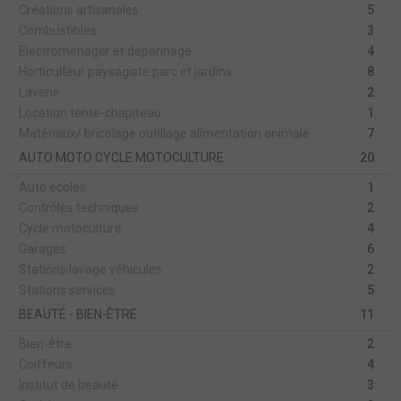
Créations artisanales
5
Combustibles
3
Electroménager et dépannage
4
Horticulteur paysagiste parc et jardins
8
Laverie
2
Location tente-chapiteau
1
Matériaux/ bricolage outillage alimentation animale
7
AUTO MOTO CYCLE MOTOCULTURE
20
Auto écoles
1
Contrôles techniques
2
Cycle motoculture
4
Garages
6
Stations lavage véhicules
2
Stations services
5
BEAUTÉ - BIEN-ÊTRE
11
Bien-être
2
Coiffeurs
4
Institut de beauté
3