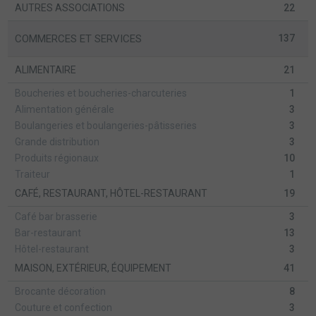
AUTRES ASSOCIATIONS
22
COMMERCES ET SERVICES
137
ALIMENTAIRE
21
Boucheries et boucheries-charcuteries
1
Alimentation générale
3
Boulangeries et boulangeries-pâtisseries
3
Grande distribution
3
Produits régionaux
10
Traiteur
1
CAFÉ, RESTAURANT, HÔTEL-RESTAURANT
19
Café bar brasserie
3
Bar-restaurant
13
Hôtel-restaurant
3
MAISON, EXTÉRIEUR, ÉQUIPEMENT
41
Brocante décoration
8
Couture et confection
3