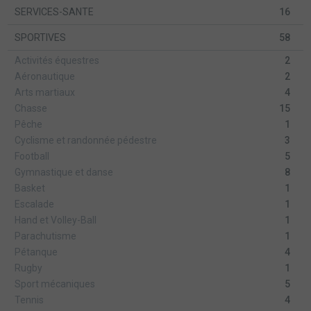
SERVICES-SANTE
16
SPORTIVES
58
Activités équestres
2
Aéronautique
2
Arts martiaux
4
Chasse
15
Pêche
1
Cyclisme et randonnée pédestre
3
Football
5
Gymnastique et danse
8
Basket
1
Escalade
1
Hand et Volley-Ball
1
Parachutisme
1
Pétanque
4
Rugby
1
Sport mécaniques
5
Tennis
4