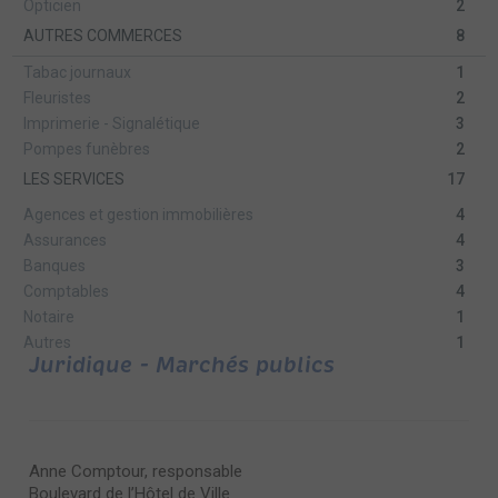
Opticien
2
AUTRES COMMERCES
8
Tabac journaux
1
Fleuristes
2
Imprimerie - Signalétique
3
Pompes funèbres
2
LES SERVICES
17
Agences et gestion immobilières
4
Assurances
4
Banques
3
Comptables
4
Notaire
1
Autres
1
Juridique - Marchés publics
Anne Comptour, responsable
Boulevard de l’Hôtel de Ville