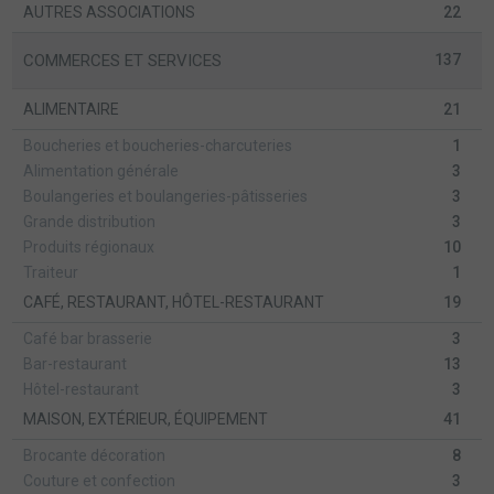
AUTRES ASSOCIATIONS
22
COMMERCES ET SERVICES
137
ALIMENTAIRE
21
Boucheries et boucheries-charcuteries
1
Alimentation générale
3
Boulangeries et boulangeries-pâtisseries
3
Grande distribution
3
Produits régionaux
10
Traiteur
1
CAFÉ, RESTAURANT, HÔTEL-RESTAURANT
19
Café bar brasserie
3
Bar-restaurant
13
Hôtel-restaurant
3
MAISON, EXTÉRIEUR, ÉQUIPEMENT
41
Brocante décoration
8
Couture et confection
3