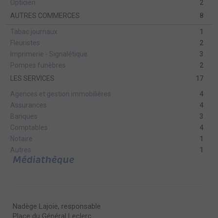
Opticien
2
AUTRES COMMERCES
8
Tabac journaux
1
Fleuristes
2
Imprimerie - Signalétique
3
Pompes funèbres
2
LES SERVICES
17
Agences et gestion immobilières
4
Assurances
4
Banques
3
Comptables
4
Notaire
1
Autres
1
Médiathèque
Nadège Lajoie, responsable
Place du Général Leclerc