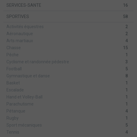
SERVICES-SANTE
16
SPORTIVES
58
Activités équestres
2
Aéronautique
2
Arts martiaux
4
Chasse
15
Pêche
1
Cyclisme et randonnée pédestre
3
Football
5
Gymnastique et danse
8
Basket
1
Escalade
1
Hand et Volley-Ball
1
Parachutisme
1
Pétanque
4
Rugby
1
Sport mécaniques
5
Tennis
4