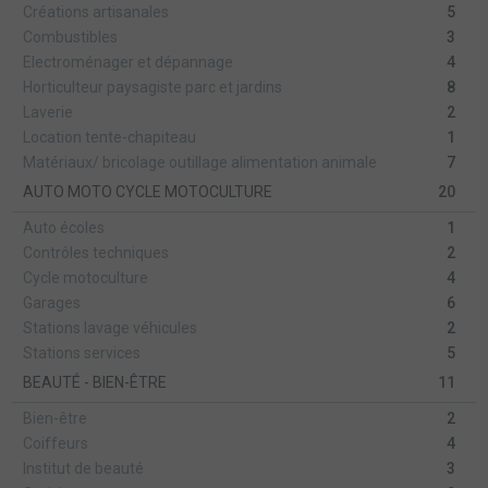
Créations artisanales
5
Combustibles
3
Electroménager et dépannage
4
Horticulteur paysagiste parc et jardins
8
Laverie
2
Location tente-chapiteau
1
Matériaux/ bricolage outillage alimentation animale
7
AUTO MOTO CYCLE MOTOCULTURE
20
Auto écoles
1
Contrôles techniques
2
Cycle motoculture
4
Garages
6
Stations lavage véhicules
2
Stations services
5
BEAUTÉ - BIEN-ÊTRE
11
Bien-être
2
Coiffeurs
4
Institut de beauté
3