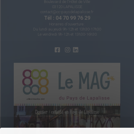
Boulevard de l'Hôtel de Ville
03120 LAPALISSE
contact@cc-paysdelapalisse.fr
Tél : 04 70 99 76 29
Horaires d'ouverture :
Du lundi au jeudi 9h-12h et 13h30-17h30
Le vendredi 9h-12h et 13h30-16h30