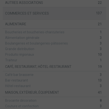
AUTRES ASSOCIATIONS
22
COMMERCES ET SERVICES
137
ALIMENTAIRE
21
Boucheries et boucheries-charcuteries
1
Alimentation générale
3
Boulangeries et boulangeries-pâtisseries
3
Grande distribution
3
Produits régionaux
10
Traiteur
1
CAFÉ, RESTAURANT, HÔTEL-RESTAURANT
19
Café bar brasserie
3
Bar-restaurant
13
Hôtel-restaurant
3
MAISON, EXTÉRIEUR, ÉQUIPEMENT
41
Brocante décoration
8
Couture et confection
3