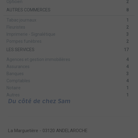
Opticien
2
AUTRES COMMERCES
8
Tabac journaux
1
Fleuristes
2
Imprimerie - Signalétique
3
Pompes funèbres
2
LES SERVICES
17
Agences et gestion immobilières
4
Assurances
4
Banques
3
Comptables
4
Notaire
1
Autres
1
Du côté de chez Sam
La Marguetière - 03120 ANDELAROCHE