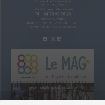
Boulevard de l'Hôtel de Ville
03120 LAPALISSE
contact@cc-paysdelapalisse.fr
Tél : 04 70 99 76 29
Horaires d'ouverture :
Du lundi au jeudi 9h-12h et 13h30-17h30
Le vendredi 9h-12h et 13h30-16h30