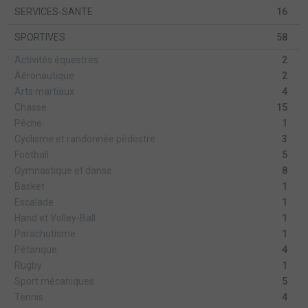
SERVICES-SANTE
16
SPORTIVES
58
Activités équestres
2
Aéronautique
2
Arts martiaux
4
Chasse
15
Pêche
1
Cyclisme et randonnée pédestre
3
Football
5
Gymnastique et danse
8
Basket
1
Escalade
1
Hand et Volley-Ball
1
Parachutisme
1
Pétanque
4
Rugby
1
Sport mécaniques
5
Tennis
4