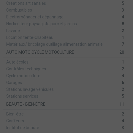
Créations artisanales
5
Combustibles
3
Electroménager et dépannage
4
Horticulteur paysagiste parc et jardins
8
Laverie
2
Location tente-chapiteau
1
Matériaux/ bricolage outillage alimentation animale
7
AUTO MOTO CYCLE MOTOCULTURE
20
Auto écoles
1
Contrôles techniques
2
Cycle motoculture
4
Garages
6
Stations lavage véhicules
2
Stations services
5
BEAUTÉ - BIEN-ÊTRE
11
Bien-être
2
Coiffeurs
4
Institut de beauté
3