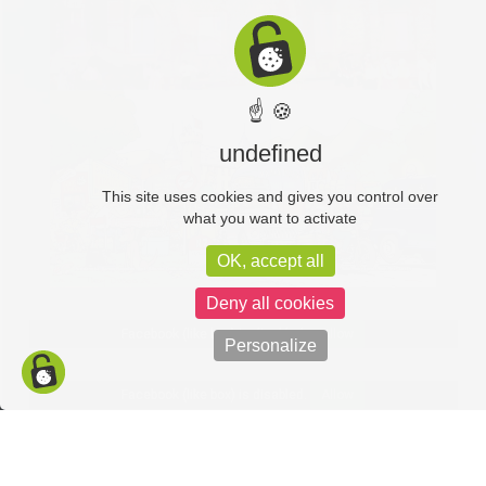
☝ 🍪
undefined
This site uses cookies and gives you control over
what you want to activate
OK, accept all
Deny all cookies
Facebook (like box) is disabled.
Allow
Personalize
Facebook (like box) is disabled.
Allow
Politique de confidentialité
Mentions légales
C-toucom web