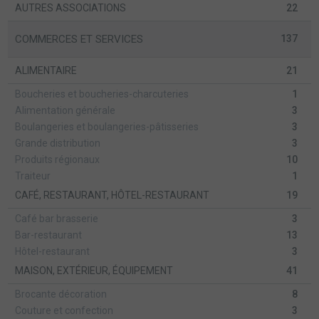
AUTRES ASSOCIATIONS
22
COMMERCES ET SERVICES
137
ALIMENTAIRE
21
Boucheries et boucheries-charcuteries
1
Alimentation générale
3
Boulangeries et boulangeries-pâtisseries
3
Grande distribution
3
Produits régionaux
10
Traiteur
1
CAFÉ, RESTAURANT, HÔTEL-RESTAURANT
19
Café bar brasserie
3
Bar-restaurant
13
Hôtel-restaurant
3
MAISON, EXTÉRIEUR, ÉQUIPEMENT
41
Brocante décoration
8
Couture et confection
3