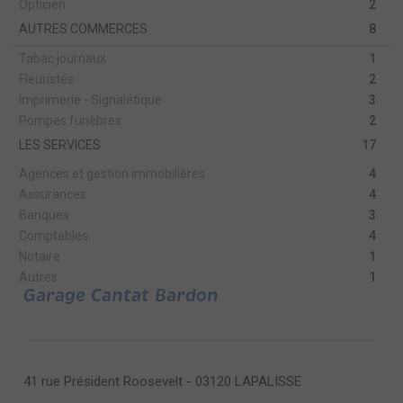
Opticien
2
AUTRES COMMERCES
8
Tabac journaux
1
Fleuristes
2
Imprimerie - Signalétique
3
Pompes funèbres
2
LES SERVICES
17
Agences et gestion immobilières
4
Assurances
4
Banques
3
Comptables
4
Notaire
1
Autres
1
Garage Cantat Bardon
41 rue Président Roosevelt - 03120 LAPALISSE