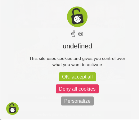
☝ 🍪
undefined
This site uses cookies and gives you control over
what you want to activate
OK, accept all
Deny all cookies
Facebook (like box) is disabled.
Allow
Personalize
Facebook (like box) is disabled.
Allow
Politique de confidentialité
Mentions légales
C-toucom web