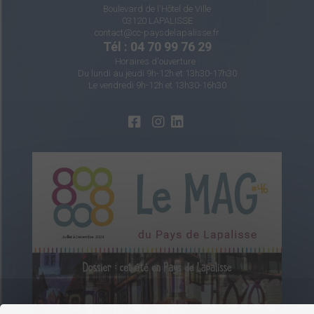
Boulevard de l'Hôtel de Ville
03120 LAPALISSE
contact@cc-paysdelapalisse.fr
Tél : 04 70 99 76 29
Horaires d'ouverture :
Du lundi au jeudi 9h-12h et 13h30-17h30
Le vendredi 9h-12h et 13h30-16h30