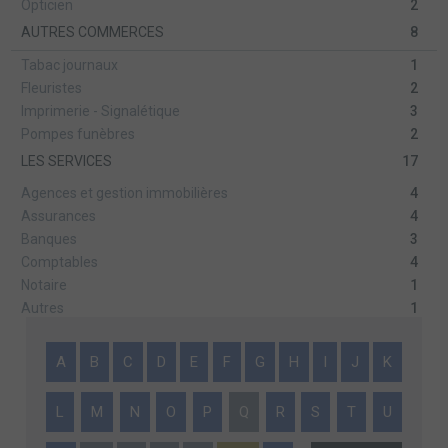
Opticien
2
AUTRES COMMERCES
8
Tabac journaux
1
Fleuristes
2
Imprimerie - Signalétique
3
Pompes funèbres
2
LES SERVICES
17
Agences et gestion immobilières
4
Assurances
4
Banques
3
Comptables
4
Notaire
1
Autres
1
A
B
C
D
E
F
G
H
I
J
K
L
M
N
O
P
Q
R
S
T
U