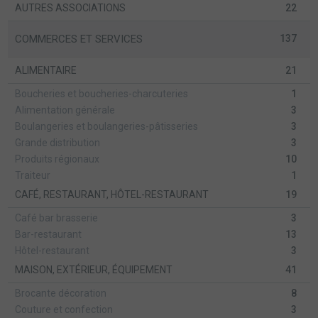
AUTRES ASSOCIATIONS
22
COMMERCES ET SERVICES
137
ALIMENTAIRE
21
Boucheries et boucheries-charcuteries
1
Alimentation générale
3
Boulangeries et boulangeries-pâtisseries
3
Grande distribution
3
Produits régionaux
10
Traiteur
1
CAFÉ, RESTAURANT, HÔTEL-RESTAURANT
19
Café bar brasserie
3
Bar-restaurant
13
Hôtel-restaurant
3
MAISON, EXTÉRIEUR, ÉQUIPEMENT
41
Brocante décoration
8
Couture et confection
3