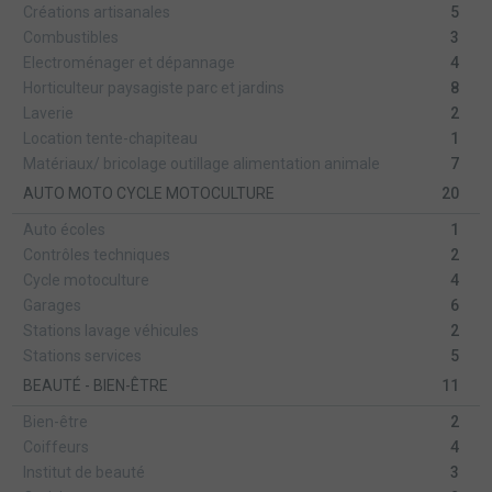
Créations artisanales
5
Combustibles
3
Electroménager et dépannage
4
Horticulteur paysagiste parc et jardins
8
Laverie
2
Location tente-chapiteau
1
Matériaux/ bricolage outillage alimentation animale
7
AUTO MOTO CYCLE MOTOCULTURE
20
Auto écoles
1
Contrôles techniques
2
Cycle motoculture
4
Garages
6
Stations lavage véhicules
2
Stations services
5
BEAUTÉ - BIEN-ÊTRE
11
Bien-être
2
Coiffeurs
4
Institut de beauté
3