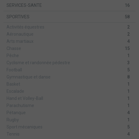
SERVICES-SANTE
16
SPORTIVES
58
Activités équestres
2
Aéronautique
2
Arts martiaux
4
Chasse
15
Pêche
1
Cyclisme et randonnée pédestre
3
Football
5
Gymnastique et danse
8
Basket
1
Escalade
1
Hand et Volley-Ball
1
Parachutisme
1
Pétanque
4
Rugby
1
Sport mécaniques
5
Tennis
4