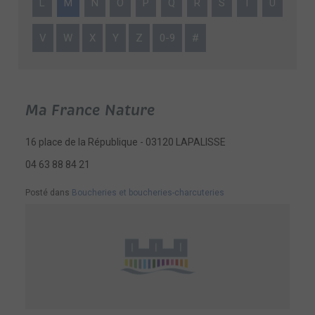
L
M
N
O
P
Q
R
S
T
U
V
W
X
Y
Z
0-9
#
Ma France Nature
16 place de la République - 03120 LAPALISSE
04 63 88 84 21
Posté dans
Boucheries et boucheries-charcuteries