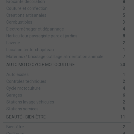
Brocante décoration
8
Couture et confection
3
Créations artisanales
5
Combustibles
3
Electroménager et dépannage
4
Horticulteur paysagiste parc et jardins
8
Laverie
2
Location tente-chapiteau
1
Matériaux/ bricolage outillage alimentation animale
7
AUTO MOTO CYCLE MOTOCULTURE
20
Auto écoles
1
Contrôles techniques
2
Cycle motoculture
4
Garages
6
Stations lavage véhicules
2
Stations services
5
BEAUTÉ - BIEN-ÊTRE
11
Bien-être
2
Coiffeurs
4