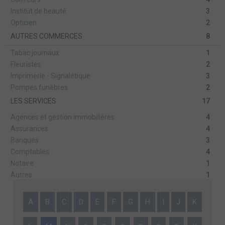
Institut de beauté
3
Opticien
2
AUTRES COMMERCES
8
Tabac journaux
1
Fleuristes
2
Imprimerie - Signalétique
3
Pompes funèbres
2
LES SERVICES
17
Agences et gestion immobilières
4
Assurances
4
Banques
3
Comptables
4
Notaire
1
Autres
1
A
B
C
D
E
F
G
H
I
J
K