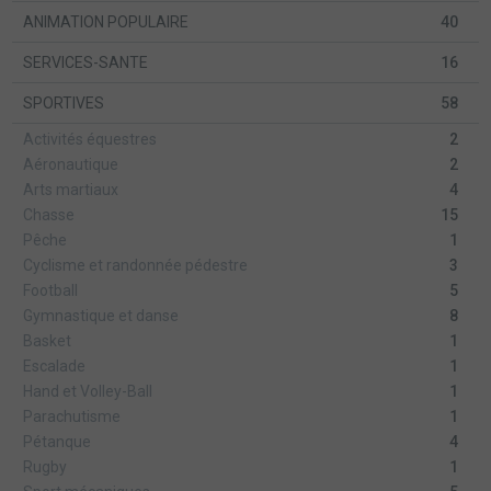
ANIMATION POPULAIRE
40
SERVICES-SANTE
16
SPORTIVES
58
Activités équestres
2
Aéronautique
2
Arts martiaux
4
Chasse
15
Pêche
1
Cyclisme et randonnée pédestre
3
Football
5
Gymnastique et danse
8
Basket
1
Escalade
1
Hand et Volley-Ball
1
Parachutisme
1
Pétanque
4
Rugby
1