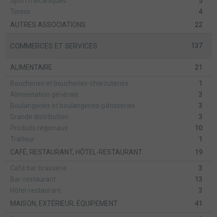
Sport mécaniques
5
Tennis
4
AUTRES ASSOCIATIONS
22
COMMERCES ET SERVICES
137
ALIMENTAIRE
21
Boucheries et boucheries-charcuteries
1
Alimentation générale
3
Boulangeries et boulangeries-pâtisseries
3
Grande distribution
3
Produits régionaux
10
Traiteur
1
CAFÉ, RESTAURANT, HÔTEL-RESTAURANT
19
Café bar brasserie
3
Bar-restaurant
13
Hôtel-restaurant
3
MAISON, EXTÉRIEUR, ÉQUIPEMENT
41